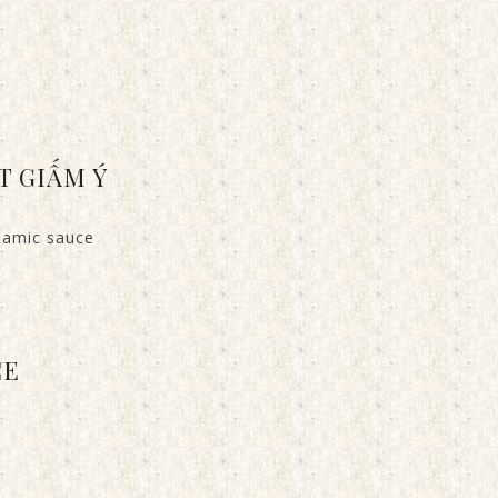
T GIẤM Ý
samic sauce
CE