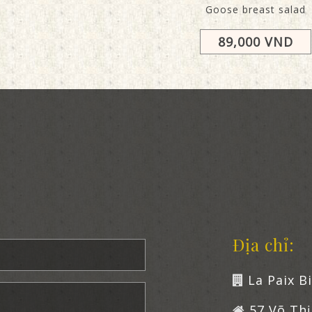
Goose breast salad
89,000 VND
Địa chỉ:
La Paix B
57 Võ Thị