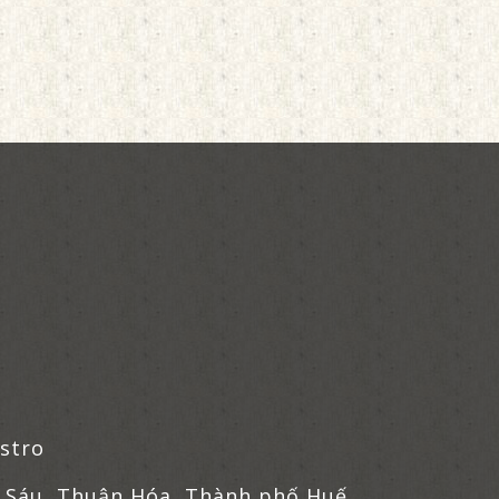
istro
 Sáu, Thuận Hóa, Thành phố Huế