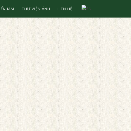
ẾN MÃI
THƯ VIỆN ẢNH
LIÊN HỆ