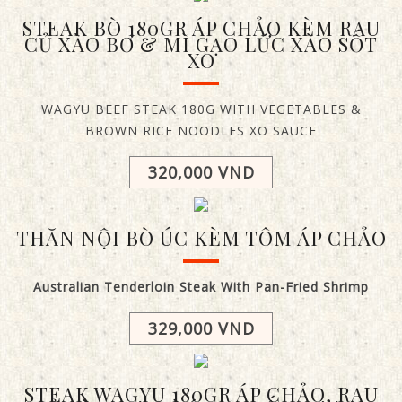
STEAK BÒ 180GR ÁP CHẢO KÈM RAU
CỦ XÀO BƠ & MÌ GẠO LỨC XÀO SỐT
XO
WAGYU BEEF STEAK 180G WITH VEGETABLES &
BROWN RICE NOODLES XO SAUCE
320,000 VND
THĂN NỘI BÒ ÚC KÈM TÔM ÁP CHẢO
Australian Tenderloin Steak With Pan-Fried Shrimp
329,000 VND
STEAK WAGYU 180GR ÁP CHẢO, RAU