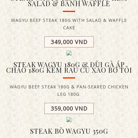
SALAD & BÁNH WAFFLE
WAGYU BEEF STEAK 180G WITH SALAD & WAFFLE
CAKE
349,000 VND
STEAK WAGYU 180G & ĐÙI GÀ ÁP
CHẢO 180G KÈM RAU CỦ XÀO BƠ TỎI
WAGYU BEEF STEAK 180G & PAN-SEARED CHICKEN
LEG 180G
359,000 VND
STEAK BÒ WAGYU 350G