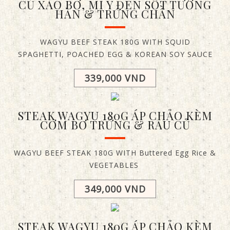
CỦ XÀO BƠ, MÌ Ý ĐEN SỐT TƯƠNG
HÀN & TRỨNG CHẦN
WAGYU BEEF STEAK 180G WITH SQUID
SPAGHETTI, POACHED EGG & KOREAN SOY SAUCE
339,000 VND
STEAK WAGYU 180G ÁP CHẢO KÈM
CƠM BƠ TRỨNG & RAU CỦ
WAGYU BEEF STEAK 180G WITH Buttered Egg Rice &
VEGETABLES
349,000 VND
STEAK WAGYU 180G ÁP CHẢO KÈM