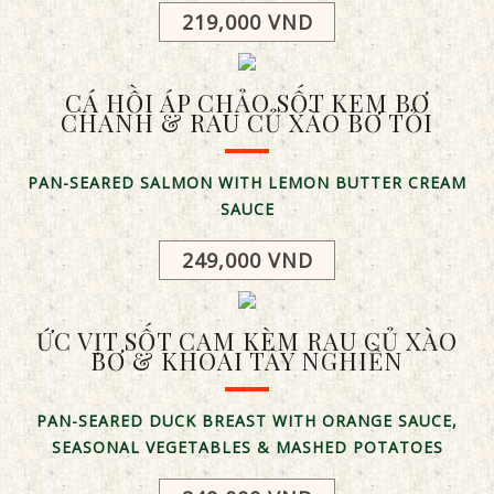
219,000 VND
CÁ HỒI ÁP CHẢO SỐT KEM BƠ
CHANH & RAU CỦ XÀO BƠ TỎI
PAN-SEARED SALMON WITH LEMON BUTTER CREAM
SAUCE
249,000 VND
ỨC VỊT SỐT CAM KÈM RAU CỦ XÀO
BƠ & KHOAI TÂY NGHIỀN
PAN-SEARED DUCK BREAST WITH ORANGE SAUCE,
SEASONAL VEGETABLES & MASHED POTATOES