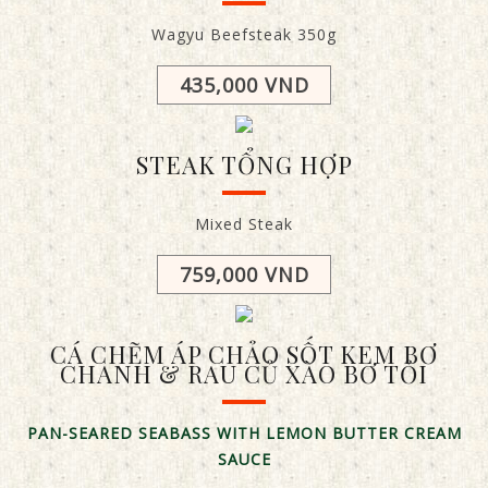
Wagyu Beefsteak 350g
435,000 VND
STEAK TỔNG HỢP
Mixed Steak
759,000 VND
CÁ CHẼM ÁP CHẢO SỐT KEM BƠ
CHANH & RAU CỦ XÀO BƠ TỎI
PAN-SEARED SEABASS
WITH LEMON BUTTER CREAM
SAUCE