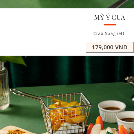
MỲ Ý CUA
Crab Spaghetti
179,000 VND