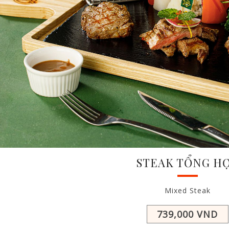
STEAK TỔNG H
Mixed Steak
739,000 VND