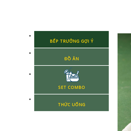
BẾP TRƯỞNG GỢI Ý
ĐỒ ĂN
SET COMBO
THỨC UỐNG