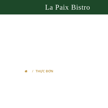
La Paix Bistro
BẾP TRƯỞNG GỢ
THỰC ĐƠN