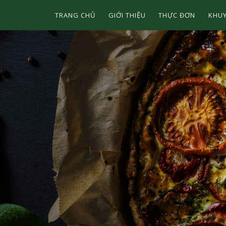
TRANG CHỦ
GIỚI THIỆU
THỰC ĐƠN
KHUY