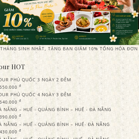
THÁNG SINH NHẬT, TẶNG BẠN GIẢM 10% TỔNG HÓA ĐƠN
our HOT
OUR PHÚ QUỐC 3 NGÀY 2 ĐÊM
đ
.650.000
OUR PHÚ QUỐC 4 NGÀY 3 ĐÊM
đ
.640.000
À NẴNG – HUẾ - QUẢNG BÌNH – HUẾ - ĐÀ NẴNG
đ
.390.000
À NẴNG – HUẾ - QUẢNG BÌNH – HUẾ- ĐÀ NẴNG
đ
.430.000