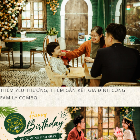
THÊM YÊU THƯƠNG, THÊM GẮN KẾT GIA ĐÌNH CÙNG
FAMILY COMBO