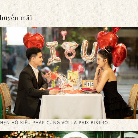
huyến mãi
HẸN HÒ KIỂU PHÁP CÙNG VỚI LA PAIX BISTRO